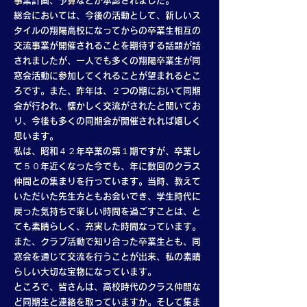
事業計画、予算などが承認されました。
総会においては、今後の活動として、新しいス
タイルの翔陽高校になってからの卒業生相互の
交流事業が開催されることを期待する話題が話
されましたが、一人でも多くの翔陽卒業生が同
窓会活動に参加してくれることが望まれるとこ
ろです。また、昨年は、２つの期において同期
会が行われ、懐かしく交流がされたと聞いてお
り、今後も多くの同期会が開催されれば嬉しく
思います。
私は、昭和４２年卒業の第１期ですが、卒業し
て５０年近くなった今でも、年に数回のクラス
仲間との集まりを行っています。当時、教えて
いただいた先生方ともお会いでき、学生時代に
戻った気持ちで楽しい時間を過ごすことは、と
ても素晴らしく、充実した時間なっています。
また、クラブ活動で知り合った卒業生とも、同
窓会を通じて交流を行うことが出来、私の素晴
らしい大切な宝物になっています。
ところで、皆さんは、高校時代のクラス仲間な
ど同期生と連絡を取っていますか。そして集ま