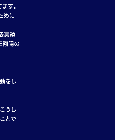
てます。
ために
去実績
田翔陽の
動をし
こうし
ことで