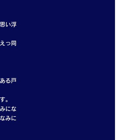
思い浮
えっ同
ある戸
す。
みにな
なみに